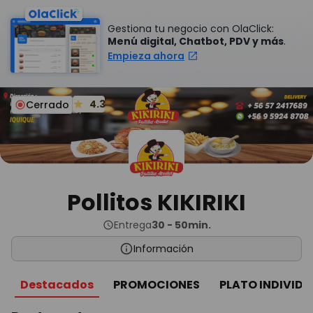
Gestiona tu negocio con OlaClick:
Menú digital, Chatbot, PDV y más
.
Empieza ahora
4.3
Cerrado
Pollitos KIKIRIKI
Entrega
30 - 50min.
Información
Destacados
PROMOCIONES
PLATO INDIVIDU