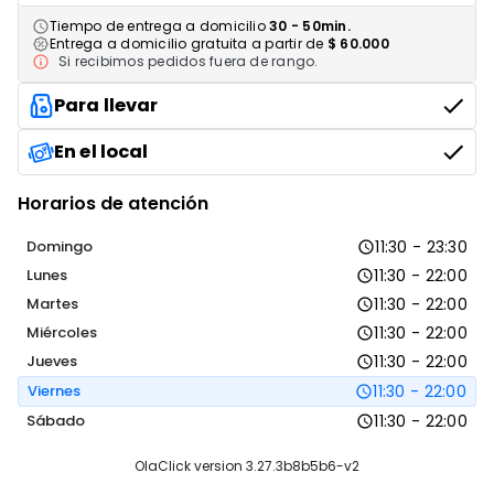
SOLO MESA
Tiempo de entrega a domicilio
30 - 50min.
Entrega a domicilio gratuita a partir de
$ 60.000
$ 1.000
Si recibimos pedidos fuera de rango.
Para llevar
En el local
CAFE
SOLO MESA
Horarios de atención
$ 1.000
Domingo
11:30 - 23:30
Lunes
11:30 - 22:00
Martes
11:30 - 22:00
Miércoles
11:30 - 22:00
Jueves
11:30 - 22:00
Viernes
11:30 - 22:00
Inicio de Pollitos KIKIRIKI
Sábado
11:30 - 22:00
OlaClick version 3.27.3b8b5b6-v2
Reportar algo