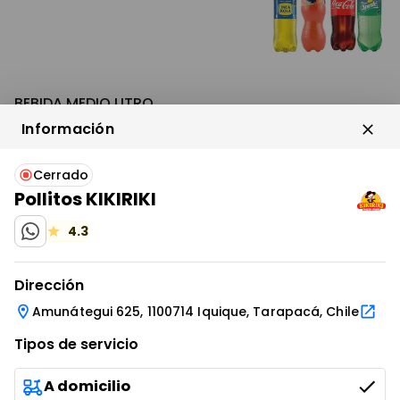
BEBIDA MEDIO LITRO
Información
$ 1.500
Cerrado
Pollitos KIKIRIKI
IR AL ENLACE
4.3
BEBIDA EXPRES VIDRIO
SOLO MESA
Dirección
$ 1.000
Amunátegui 625, 1100714 Iquique, Tarapacá, Chile
Tipos de servicio
A domicilio
TE